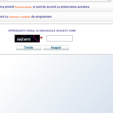
tica privind
si sunt de accord cu prelucrarea acestora
Protectia datelor
cord cu
de programare
Termenii si conditiile
INTRODUCETI CODUL CU MAJUSCULE IN ACEST CAMP.
=