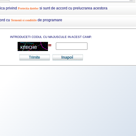
tica privind
si sunt de accord cu prelucrarea acestora
Protectia datelor
cord cu
de programare
Termenii si conditiile
INTRODUCETI CODUL CU MAJUSCULE IN ACEST CAMP.
=