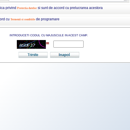
tica privind
si sunt de accord cu prelucrarea acestora
Protectia datelor
cord cu
de programare
Termenii si conditiile
INTRODUCETI CODUL CU MAJUSCULE IN ACEST CAMP.
=